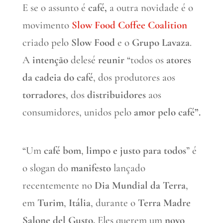
E se o assunto é
café,
a outra novidade é o
movimento
Slow Food Coffee Coalition
criado pelo
Slow Food
e o
Grupo Lavaza
.
A
intenção
delesé
reunir
“todos os
atores
da cadeia do café
, dos produtores aos
torradores
, dos
distribuidores
aos
consumidores, unidos pelo
amor pelo café”.
“Um
café bom
,
limpo e justo
para todos
” é
o slogan do
manifesto
lançado
recentemente no
Dia Mundial da Terra
,
em
Turim
,
Itália
, durante o
Terra Madre
Salone del Gusto.
Eles querem um
novo