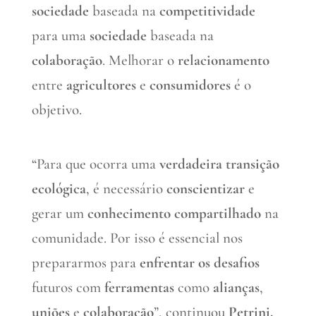
sociedade
baseada na
competitividade
para uma
sociedade
baseada na
colaboração
. Melhorar o
relacionamento
entre
agricultores
e
consumidores
é o
objetivo.
“Para que ocorra uma
verdadeira transição
ecológica
, é necessário
conscientizar
e
gerar um
conhecimento compartilhado
na
comunidade. Por isso é essencial nos
prepararmos para
enfrentar os desafios
futuros com
ferramentas
como
alianças
,
uniões
e
colaboração
”, continuou
Petrini.