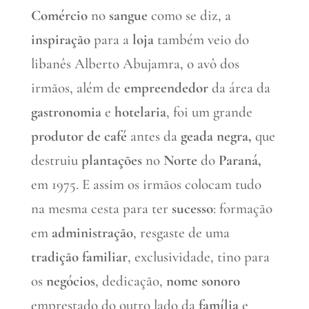
Comércio
no
sangue
como se diz, a
inspiração
para a
loja
também veio do
libanês Alberto Abujamra, o avô dos
irmãos, além de
empreendedor
da área da
gastronomia
e
hotelaria
, foi um grande
produtor de café
antes da
geada
negra,
que
destruiu
plantações
no
Norte
do
Paraná,
em 1975. E assim os irmãos colocam tudo
na mesma cesta para ter
sucesso
: formação
em
administração
, resgaste de uma
tradição familiar
, exclusividade, tino para
os
negócios
, dedicação,
nome sonoro
emprestado do outro lado da
família
e