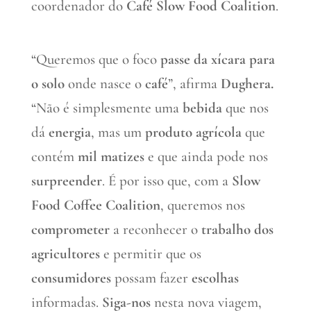
coordenador do
Café Slow Food Coalition
.
“Queremos que o foco
passe da xícara para
o solo
onde nasce o
café
”, afirma
Dughera.
“Não é simplesmente uma
bebida
que nos
dá
energia
, mas um
produto agrícola
que
contém
mil matizes
e que ainda pode nos
surpreender
. É por isso que, com a
Slow
Food Coffee Coalition
, queremos nos
comprometer
a reconhecer o
trabalho dos
agricultores
e permitir que os
consumidores
possam fazer
escolhas
informadas.
Siga-nos
nesta nova viagem,