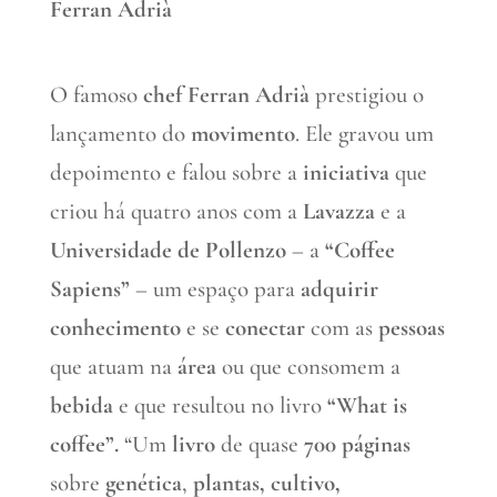
Ferran Adrià
O famoso
chef Ferran Adrià
prestigiou o
lançamento do
movimento
. Ele gravou um
depoimento e falou sobre a
iniciativa
que
criou há quatro anos com a
Lavazza
e a
Universidade de Pollenzo
– a
“Coffee
Sapiens”
– um espaço para
adquirir
conhecimento
e se
conectar
com as
pessoas
que atuam na
área
ou que consomem a
bebida
e que resultou no livro
“What is
coffee”.
“Um
livro
de quase
700 páginas
sobre
genética
,
plantas, cultivo,