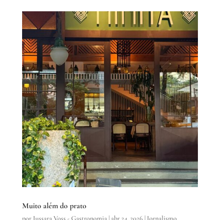
Muito além do prato
por
Jussara Voss - Gastronomia
|
abr 24, 2026
|
Jornalismo