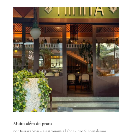
Muito além do prato
por
Jussara Voss - Gastronomia
|
abr 24, 2026
|
Jornalismo