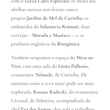
com o
Lucca Cafés Especiais
; os meles das
abelhas nativas sem ferrão com o
projeto
Jardins de Mel de Curitiba
; os
embutidos da
Salumeria Romani
; duas
cervejas –
Morada e Maniacs
–, e os
produtos orgânicos da
Biorgânica
.
Também ocupamos o espaço do
Mesa ao
Vivo
, com uma aula do
Lênin Palhano
,
restaurante
Nômade
, de Curitiba. Ele
mostrou como a erva-mate pode ser mais
explorada.
Rosane Radecki
, do restaurante
Girassol, de Palmeira, acompanhada da
chef
Eva dos Santos
, deu aula e trabalhou