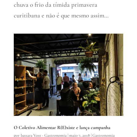
chuva o frio da tímida primavera
curitibana e não é que mesmo assim...
O Coletivo Alimentar R(E)xiste e lança campanha
por
Jussara Voss - Gastronomia
|
maio 7, 2018
|
Gastronomia