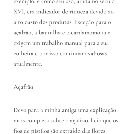
exemplo, e como seu uso, ainda no século
XVI, era
indicador de riqueza
devido ao
alto custo dos produtos
. Exceção para o
açafrão
, a
baunilha
e o
cardamomo
que
exigem um
trabalho manual
para a sua
colheita
e por isso continuam
valiosas
atualmente.
Açafrão
Devo para a minha
amiga
uma
explicação
mais completa sobre o
açafrão
. Leio que os
fios de pistilos
são extraído das
flores