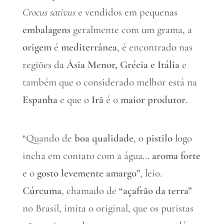
Crocus sativus
e vendidos em pequenas
embalagens
geralmente com um grama, a
origem
é
mediterrânea
, é encontrado nas
regiões da
Ásia Menor, Grécia e Itália
e
também que o considerado melhor está na
Espanha
e que o
Irã
é o
maior produtor
.
“Quando de
boa qualidade
, o
pistilo
logo
incha em contato com a água…
aroma forte
e o
gosto levemente amargo
”, leio.
Cúrcuma
, chamado de
“açafrão da terra”
no Brasil, imita o original, que os puristas