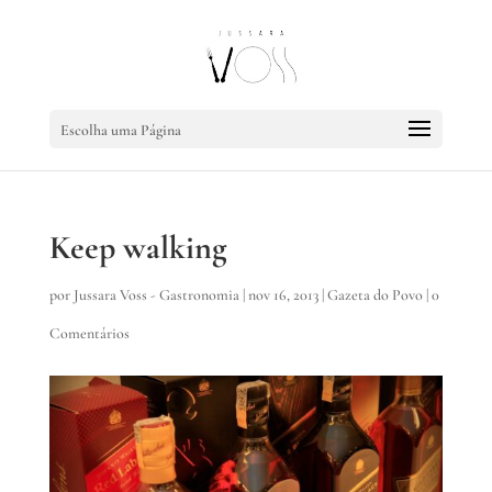
Escolha uma Página
Keep walking
por
Jussara Voss - Gastronomia
|
nov 16, 2013
|
Gazeta do Povo
|
0
Comentários