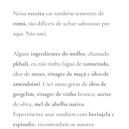
Nessa
receita
vai também sementes de
romã,
tão difíceis de achar saborosas por
aqui. Não usei.
Alguns
ingredientes do molho
, chamado
pkhali
, eu não tinha (água de
tamarindo
,
óleo de
nozes
,
vinagre de maçã
e
óleo de
amendoim
). Usei umas gotas de
óleo de
gergelim
,
vinagre de vinho
branco,
azeite
de oliva,
mel de abelha nativa
.
Experimente usar também com
berinjela
e
espinafre
, recomendam os autores.