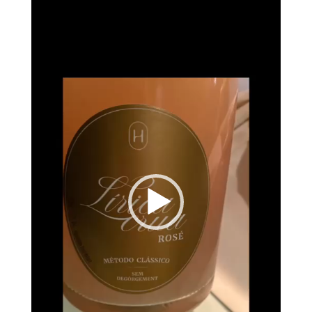
de
vídeo