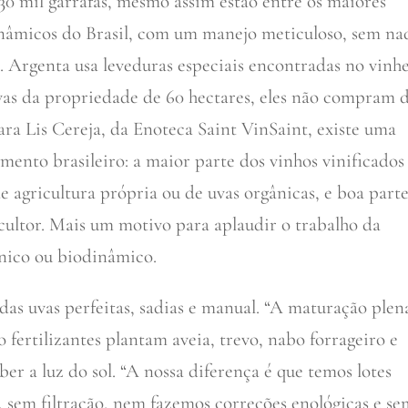
30 mil garrafas, mesmo assim estão entre os maiores
inâmicos do Brasil, com um manejo meticuloso, sem na
. Argenta usa leveduras especiais encontradas no vinh
uvas da propriedade de 60 hectares, eles não compram 
ara Lis Cereja, da Enoteca Saint VinSaint, existe uma
ento brasileiro: a maior parte dos vinhos vinificados
 agricultura própria ou de uvas orgânicas, e boa part
cultor. Mais um motivo para aplaudir o trabalho da
ânico ou biodinâmico.
 das uvas perfeitas, sadias e manual. “A maturação plen
fertilizantes plantam aveia, trevo, nabo forrageiro e
er a luz do sol. “A nossa diferença é que temos lotes
s, sem filtração, nem fazemos correções enológicas e s