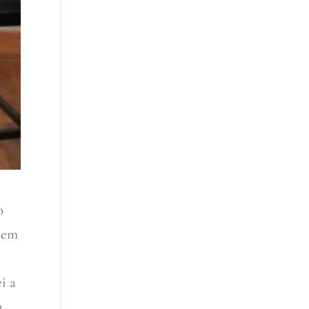
o
r em
i a
a