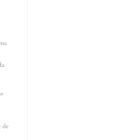
ima
da
as
e de
,