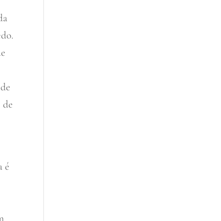
da
edo.
de
 de
e de
a é
em