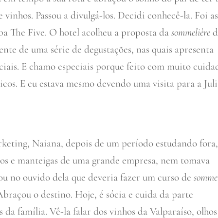
vinhos. Passou a divulgá-los. Decidi conhecê-la. Foi a
ba The Five. O hotel acolheu a proposta da
sommelière
d
rente de uma série de degustações, nas quais apresenta
ciais. E chamo especiais porque feito com muito cuida
cos. E eu estava mesmo devendo uma visita para a Juli
eting, Naiana, depois de um período estudando fora
ijos e manteigas de uma grande empresa, nem tomava
rou no ouvido dela que deveria fazer um curso de
sommel
Abraçou o destino. Hoje, é sócia e cuida da parte
da família. Vê-la falar dos vinhos da Valparaíso, olhos