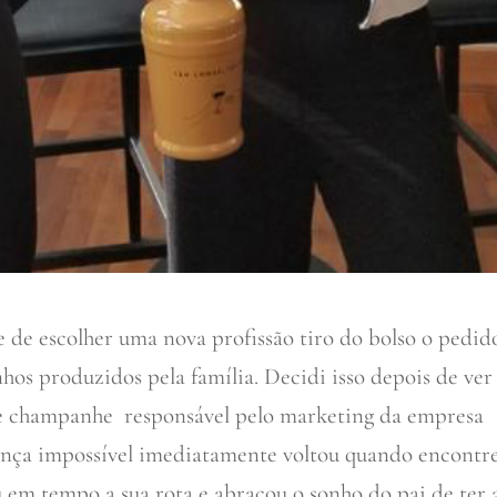
e de escolher uma nova profissão tiro do bolso o pedid
hos produzidos pela família. Decidi isso depois de ve
e champanhe responsável pelo marketing da empresa
ança impossível imediatamente voltou quando encontre
u em tempo a sua rota e abraçou o sonho do pai de ter 