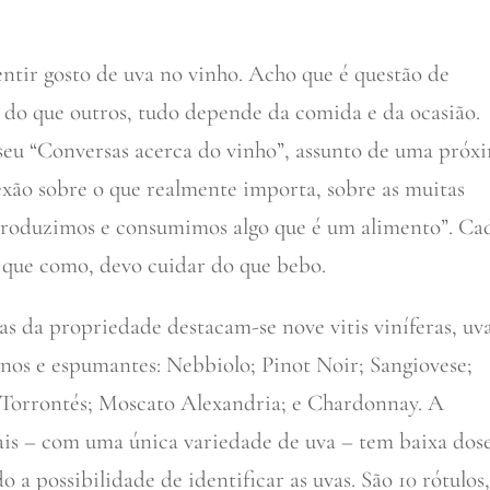
ntir gosto de uva no vinho. Acho que é questão de
 do que outros, tudo depende da comida e da ocasião.
u “Conversas acerca do vinho”, assunto de uma próx
xão sobre o que realmente importa, sobre as muitas
 produzimos e consumimos algo que é um alimento”. Ca
o que como, devo cuidar do que bebo.
as da propriedade destacam-se nove vitis viníferas, uv
inos e espumantes: Nebbiolo; Pinot Noir; Sangiovese;
 Torrontés; Moscato Alexandria; e Chardonnay. A
tais – com uma única variedade de uva – tem baixa dos
o a possibilidade de identificar as uvas. São 10 rótulos