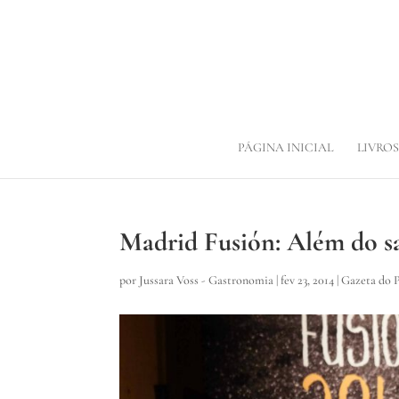
PÁGINA INICIAL
LIVROS
Madrid Fusión: Além do s
por
Jussara Voss - Gastronomia
|
fev 23, 2014
|
Gazeta do 