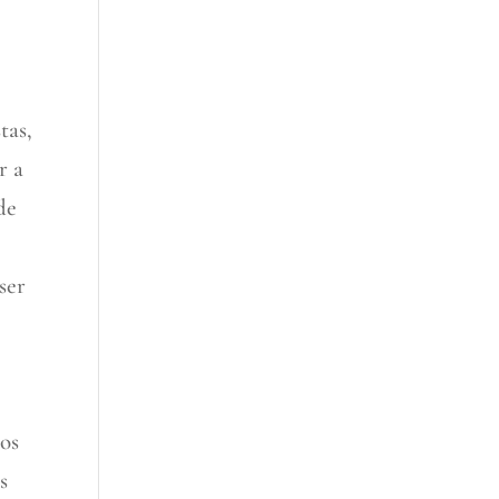
tas,
r a
de
ser
tos
s