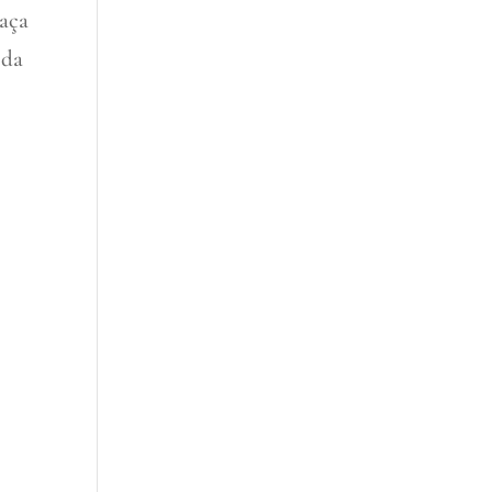
eaça
 da