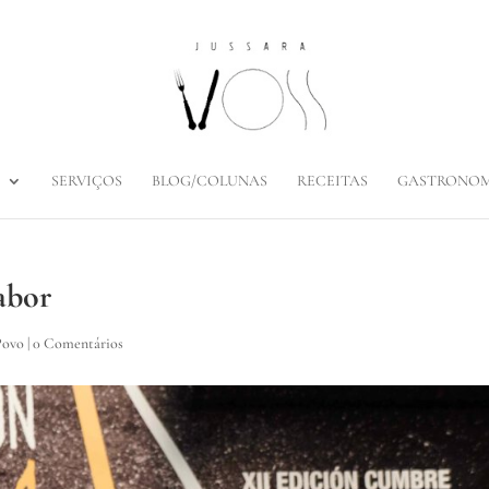
SERVIÇOS
BLOG/COLUNAS
RECEITAS
GASTRONOM
abor
Povo
|
0 Comentários