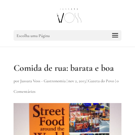
Escolha uma Página
Comida de rua: barata e boa
por
Jussara Voss - Gastronomia
|
nov 2, 2013
|
Gazeta do Povo
|
0
Comentários