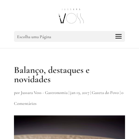
Escolha uma Página
Balanço, destaques e
novidades
por
Jussara Voss - Gastronomia
|
jan 19, 2017
|
Gazeta do Povo
|
0
Comentários