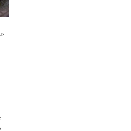
do
r
ó