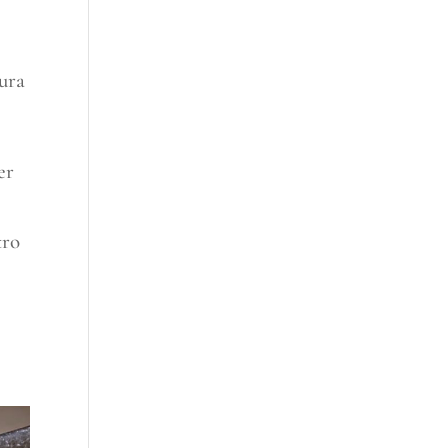
tura
er
tro