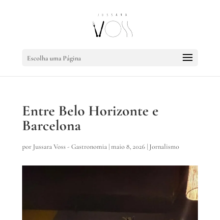
Escolha uma Página
Entre Belo Horizonte e
Barcelona
por
Jussara Voss - Gastronomia
|
maio 8, 2026
|
Jornalismo