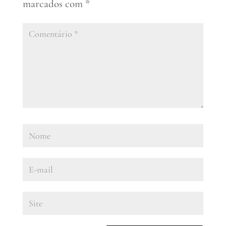
marcados com
*