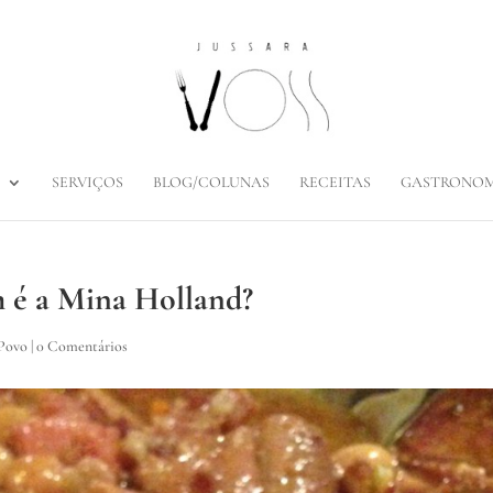
SERVIÇOS
BLOG/COLUNAS
RECEITAS
GASTRONOM
m é a Mina Holland?
 Povo
|
0 Comentários