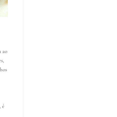
a ao
s,
lhos
, é