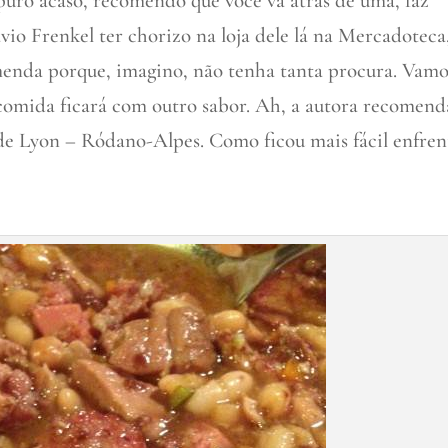
puro acaso, recomendo que você vá atrás de uma, faz
lávio Frenkel ter chorizo na loja dele lá na Mercadoteca
omenda porque, imagino, não tenha tanta procura. Vamo
 comida ficará com outro sabor. Ah, a autora recomend
de Lyon – Ródano-Alpes. Como ficou mais fácil enfren