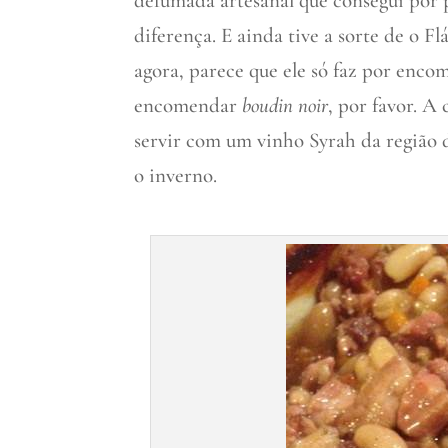
defumada artesanal que consegui por 
diferença. E ainda tive a sorte de o F
agora, parece que ele só faz por enc
encomendar
boudin noir
, por favor. A
servir com um vinho Syrah da região 
o inverno.