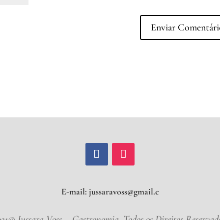
E-mail:
jussaravoss@g
021© Jussara Voss – Gastronomia. Todos os Direitos Reservado