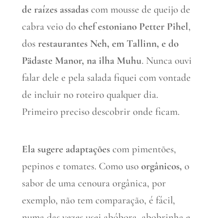
de raízes assadas
com mousse de queijo de
cabra veio do
chef estoniano Petter Pihel
,
dos
restaurantes Neh, em Tallinn, e do
Pädaste Manor, na ilha Muhu
. Nunca ouvi
falar dele e pela salada fiquei com vontade
de incluir no roteiro qualquer dia.
Primeiro preciso descobrir onde ficam.
Ela sugere adaptações
com pimentões,
pepinos e tomates. Como uso
orgânicos,
o
sabor de uma cenoura orgânica, por
exemplo, não tem comparação, é fácil,
numa das vezes usei abóbora, abobrinha e