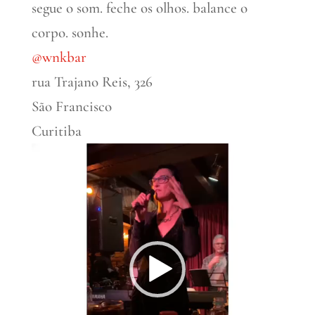
segue o som. feche os olhos. balance o
corpo. sonhe.
@wnkbar
rua Trajano Reis, 326
São Francisco
Curitiba
Tocador
de
vídeo