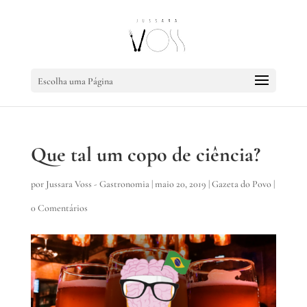
Escolha uma Página
Que tal um copo de ciência?
por
Jussara Voss - Gastronomia
|
maio 20, 2019
|
Gazeta do Povo
|
0 Comentários