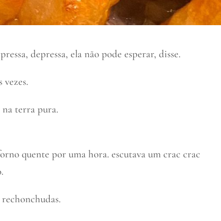
epressa, depressa, ela não pode esperar, disse.
 vezes.
na terra pura.
orno quente por uma hora. escutava um crac crac
.
 rechonchudas.