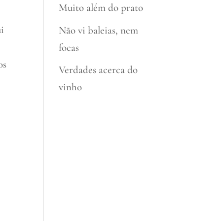
Muito além do prato
i
Não vi baleias, nem
focas
os
Verdades acerca do
vinho