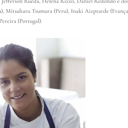
 Jefferson Rueda, Helena Rizzo, Daniel Redondo e do
u), Mitsuharu Tsumura (Peru), Inaki Aizptarde (França
reira (Portugal).