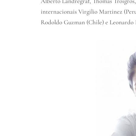
Alberto Landregraf, Thomas Troigros,
internacionais Virgilio Martinez (Per
Rodoldo Guzman (Chile) e Leonardo Pe