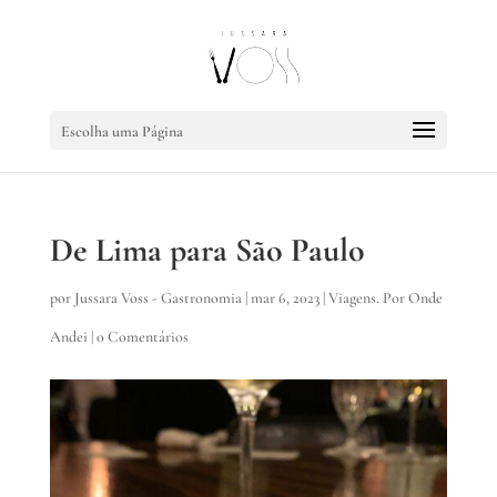
Escolha uma Página
De Lima para São Paulo
por
Jussara Voss - Gastronomia
|
mar 6, 2023
|
Viagens. Por Onde
Andei
|
0 Comentários