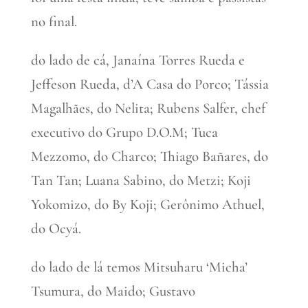
no final.
do lado de cá, Janaína Torres Rueda e
Jeffeson Rueda, d’A Casa do Porco; Tássia
Magalhães, do Nelita; Rubens Salfer, chef
executivo do Grupo D.O.M; Tuca
Mezzomo, do Charco; Thiago Bañares, do
Tan Tan; Luana Sabino, do Metzi; Koji
Yokomizo, do By Koji; Gerônimo Athuel,
do Ocyá.
do lado de lá temos Mitsuharu ‘Micha’
Tsumura, do Maido; Gustavo