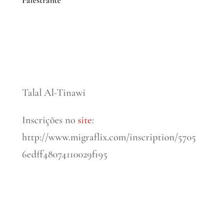
Palestrante
Talal Al-Tinawi
Inscrições no
site
:
http://www.migraflix.com/inscription/5705
6edff48074110029f195