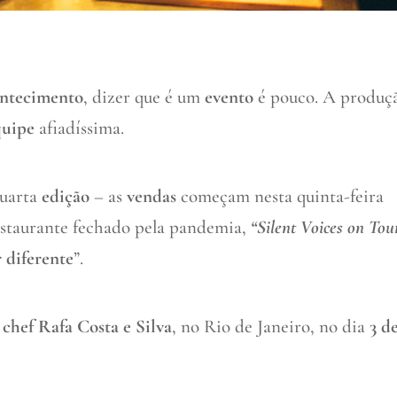
ntecimento
, dizer que é um
evento
é pouco. A produç
quipe
afiadíssima.
quarta
edição
– as
vendas
começam nesta quinta-feira
restaurante fechado pela pandemia,
“Silent Voices on Tou
 diferente
”.
o
chef Rafa Costa e Silva
, no Rio de Janeiro, no dia
3 d