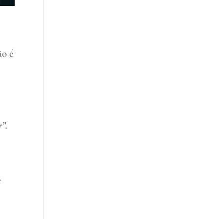
ão é
r”.
e