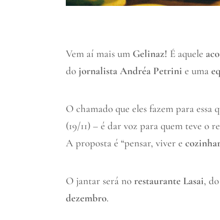
Vem aí mais um
Gelinaz!
É aquele
aco
do
jornalista Andréa Petrini
e uma
e
O chamado que eles fazem para essa 
(19/11) – é dar voz para quem teve o 
A proposta é “pensar, viver e
cozinhar
O jantar será no
restaurante
Lasai
, d
dezembro
.