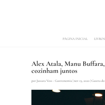
PÁGINA INICIAL
LIVROS
Alex Atala, Manu Buffara,
cozinham juntos
por
Jussara Voss - Gastronomia
|
nov 19, 2020
|
Gazeta do