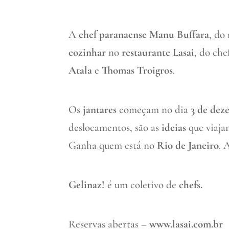
A
chef paranaense Manu Buffara
, do
cozinhar
no
restaurante Lasai
, do che
Atala
e
Thomas Troigros
.
Os
jantares
começam no dia
3 de dez
deslocamentos, são as
ideias
que viaj
Ganha quem está no
Rio de Janeiro
. 
Gelinaz!
é um coletivo de
chefs.
Reservas abertas –
www.lasai.com.br