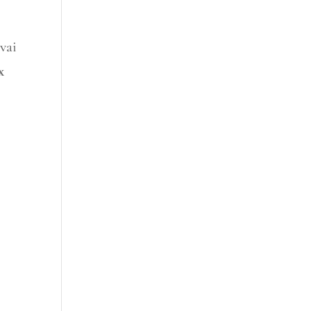
 vai
x