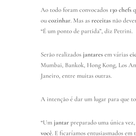
Ao todo foram convocados
130 chefs
q
ou
cozinhar
. Mas as
receitas
não devem 
“É um ponto de partida”, diz Petrini.
Serão realizados
jantares
em várias
ci
Mumbai, Bankok, Hong Kong, Los Ange
Janeiro, entre muitas outras.
A intenção é dar um lugar para que to
“Um
jantar
preparado uma única vez,
você
. E ficaríamos entusiasmados em 