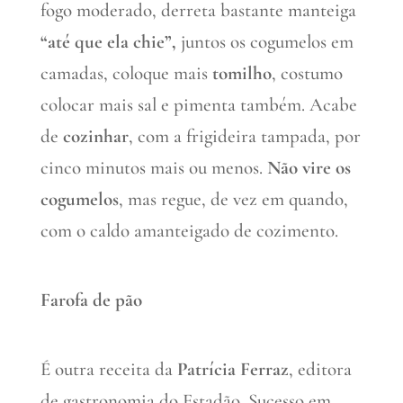
fogo moderado, derreta bastante manteiga
“até que ela chie”,
juntos os cogumelos em
camadas, coloque mais
tomilho
, costumo
colocar mais sal e pimenta também. Acabe
de
cozinhar
, com a frigideira tampada, por
cinco minutos mais ou menos.
Não vire os
cogumelos
, mas regue, de vez em quando,
com o caldo amanteigado de cozimento.
Farofa de pão
É outra receita da
Patrícia Ferraz
, editora
de gastronomia do Estadão. Sucesso em