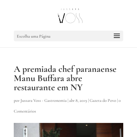
Escolha uma Página
A premiada chef paranaense
Manu Buffara abre
restaurante em NY
por
Jussara Voss - Gastronomia
|
abr 8, 2019
|
Gazeta do Povo
|
0
Comentários