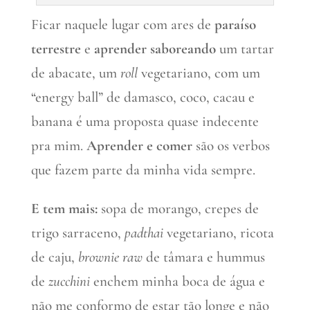
Ficar naquele lugar com ares de
paraíso
terrestre
e
aprender saboreando
um tartar
de abacate, um
roll
vegetariano, com um
“energy ball” de damasco, coco, cacau e
banana é uma proposta quase indecente
pra mim.
Aprender e comer
são os verbos
que fazem parte da minha vida sempre.
E tem mais:
sopa de morango, crepes de
trigo sarraceno,
padthai
vegetariano, ricota
de caju,
brownie
raw
de tâmara e hummus
de
zucchini
enchem minha boca de água e
não me conformo de estar tão longe e não