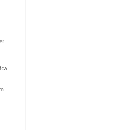
er
ica
em