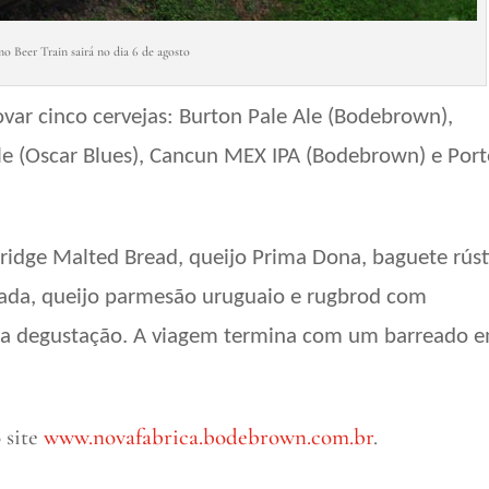
o Beer Train sairá no dia 6 de agosto
ovar cinco cervejas: Burton Pale Ale (Bodebrown),
Ale (Oscar Blues), Cancun MEX IPA (Bodebrown) e Port
rridge Malted Bread, queijo Prima Dona, baguete rúst
mada, queijo parmesão uruguaio e rugbrod com
a degustação. A viagem termina com um barreado 
 site
www.novafabrica.bodebrown.com.
br
.