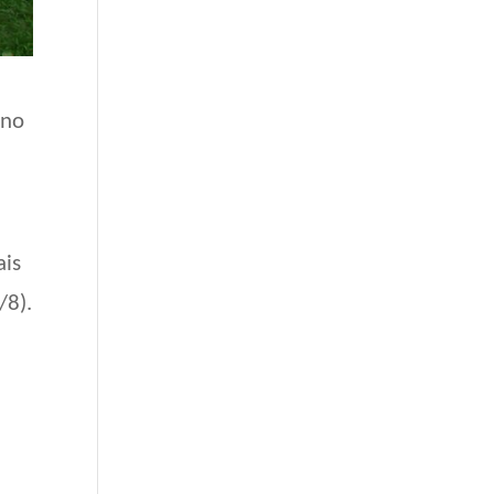
 no
ais
/8).