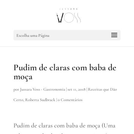
Escolha uma Página
Pudim de claras com baba de
moça
por
Jussara Voss - Gastronomia
|
set 11, 2018
|
Receitas que Dão
Certo
,
Roberta Sudbrack
|
0 Comentários
Pudim de claras com baba de moça (Uma