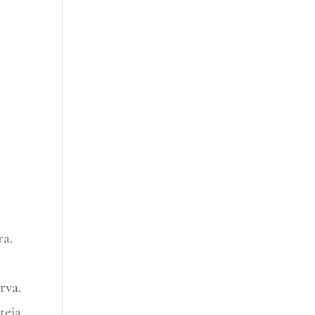
ra.
rva.
teja