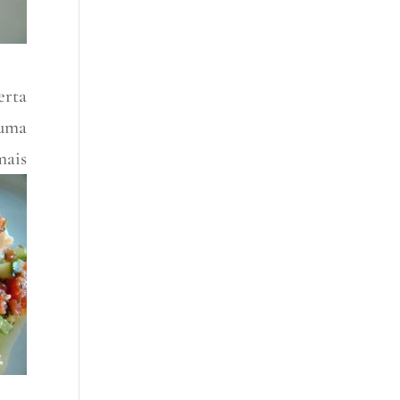
erta
 uma
mais