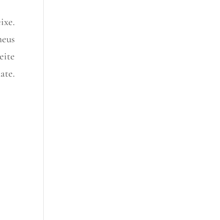
xe.
meus
eite
ate.