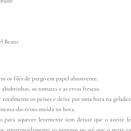
 baste
l Beato
em os filés de pargo em papel absorvente.
bobrinhas, os tomates e as ervas frescas.
r totalmente os peixes e deixe por uma hora na geladei
pimenta-do-reino moída na hora.
o para aquecer levemente sem deixar que o azeite fe
or aproximadamente 10 minutos ou até que o peixe es