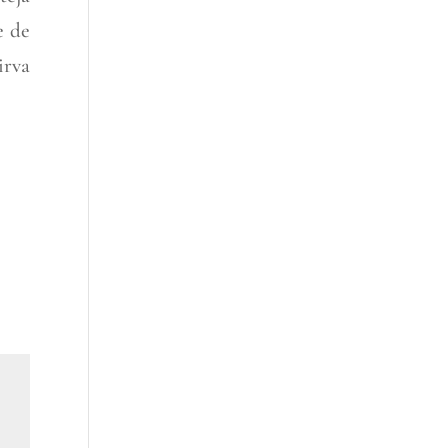
e de
irva