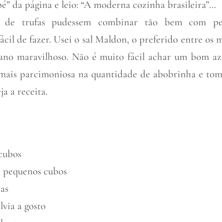
pé” da página e leio: “A moderna cozinha brasileira”…
e de trufas pudessem combinar tão bem com pei
cil de fazer. Usei o sal Maldon, o preferido entre os 
liano maravilhoso. Não é muito fácil achar um bom az
oi mais parcimoniosa na quantidade de abobrinha e tom
a a receita.
 cubos
m pequenos cubos
ias
lvia a gosto