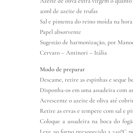
Azeite de oliva extra virgem o quanto
20ml de azeite de trufas
Sal e pimenta do reino moída na hora
Papel absorvente
Sugestão de harmonização, por Manoe
Cervaro – Antinori – Itália
Modo de preparar
Descame, retire as espinhas e seque b
Disponha-os em uma assadeira com as a
Acrescente o azeite de oliva até cobri
Retire as ervas e tempere com sal e 
Coloque a assadeira na boca do fogã
Leve ao forno preaquecido a 240ºC p