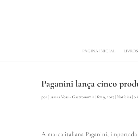
PÁGINA INICIAL
LIVROS
Paganini lança cinco prod
por
Jussara Voss - Gastronomia
|
fev 9, 2017
|
Notícias
|
0 
A marca italiana Paganini, importada 