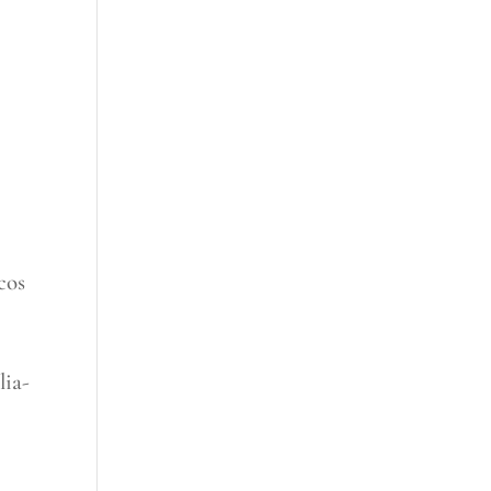
cos
lia-