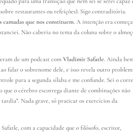
quado para uma transição que nem sei se serei capaz 
obre restaurantes ou refeições). Sigo contraditória.
s camadas que nos constituem
. A intenção era começa
distanciei. Não caberia no tema da coluna sobre o almo
 vieram de um podcast com
Vladimir Safatle
. Ainda be
ao falar o sobrenome dele, e isso revela outro problem
ntrole para a segunda sílaba e me confunde. Sei o corre
o que o cérebro escorrega diante de combinações não
e tardia”. Nada grave, só praticar os exercícios da
afatle, com a capacidade que o filósofo, escritor,