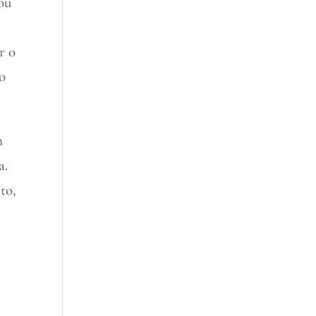
ou
r o
ço
m
a.
to,