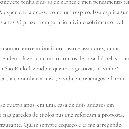
banquete tenha sido só de carnes e meu pensamento te
A experiência deu-se como um respiro. Isso explica (u
 anos. O prazer temporário alivia o sofrimento real:
no campo, entre animais no pasto e assadores, numa
endeu a fazer churrasco com os de casa. Lá pelas tant
m São Paulo fazendo o que mais gostava, adivinhe?
zer da comunhão à mesa, vivida entre amigos e familiar
ase quatro anos, em uma casa de dois andares em
 nas paredes de tijolos nus que reforçam a proposta.
estaurante. Quase sempre esqueço e aí me arrependo.