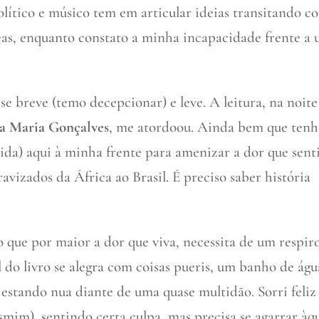
 político e músico tem em articular ideias transitando c
reas, enquanto constato a minha incapacidade frente a
se breve (temo decepcionar) e leve. A leitura, na noite
a Maria Gonçalves
, me atordoou. Ainda bem que tenh
ida) aqui à minha frente para amenizar a dor que sent
ravizados da África ao Brasil. É preciso saber história
o que por maior a dor que viva, necessita de um respir
 do livro se alegra com coisas pueris, um banho de águ
estando nua diante de uma quase multidão. Sorri feliz
mim), sentindo certa culpa, mas precisa se agarrar àq