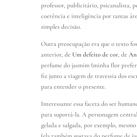
professor, publicitário, psicanalista,
coerência e inteligência por tantas á
simples decisão.
Outra preocupação era que o texto fos
anterior, de
Um defeito de cor
, de
An
perfume do jasmim (minha flor prefer
fiz junto a viagem de travessia dos esc
para entender o presente.
Interessante essa faceta do ser human
para suportá-la. A personagem central
gelada e salgada, por exemplo, mesmo 
(ela também gostava do perfume de jas