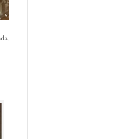
ada
,