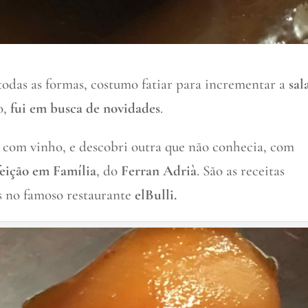
todas as formas, costumo fatiar para incrementar a
sal
o,
fui em busca de novidades
.
, com vinho, e descobri outra que não conhecia, com
eição em Família
, do
Ferran Adrià
. São as receitas
os no famoso restaurante
elBulli.