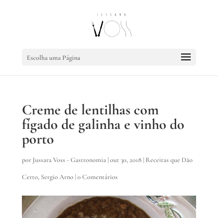
Escolha uma Página
Creme de lentilhas com
fígado de galinha e vinho do
porto
por
Jussara Voss - Gastronomia
|
out 30, 2018
|
Receitas que Dão
Certo
,
Sergio Arno
|
0 Comentários