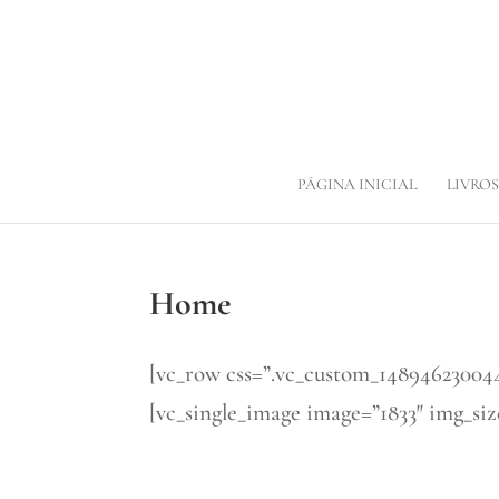
PÁGINA INICIAL
LIVROS
Home
[vc_row css=”.vc_custom_148946230044
[vc_single_image image=”1833″ img_siz