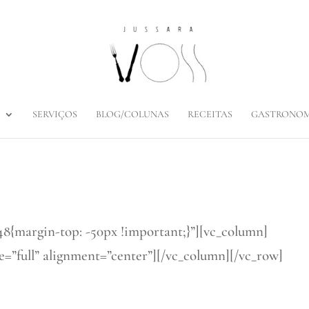
SERVIÇOS
BLOG/COLUNAS
RECEITAS
GASTRONOM
8{margin-top: -50px !important;}”][vc_column]
e=”full” alignment=”center”][/vc_column][/vc_row]